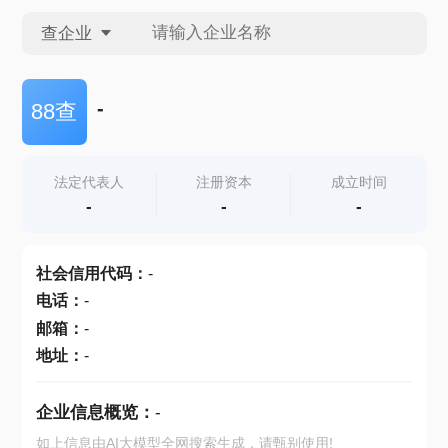
查企业
查企业
-
88查
查招投标
法定代表人
注册资本
成立时间
-
-
-
查产地
社会信用代码
：
-
电话
：
-
邮箱
：
-
地址
：
-
企业信息概览：
-
如上信息由AI大模型全网搜索生成，请甄别使用!