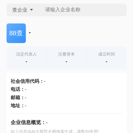
查企业
查企业
-
88查
查招投标
法定代表人
注册资本
成立时间
-
-
-
查产地
社会信用代码
：
-
电话
：
-
邮箱
：
-
地址
：
-
企业信息概览：
-
如上信息由AI大模型全网搜索生成，请甄别使用!