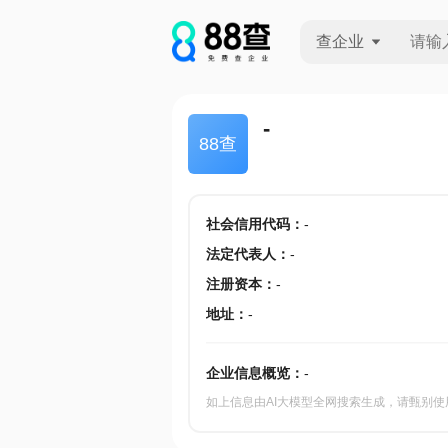
查企业
查企业
-
88查
查招投标
查产地
社会信用代码
：
-
法定代表人
：
-
注册资本
：
-
地址
：
-
企业信息概览：
-
如上信息由AI大模型全网搜索生成，请甄别使