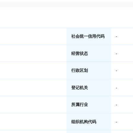
社会统一信用代码
-
经营状态
-
行政区划
-
登记机关
-
所属行业
-
组织机构代码
-