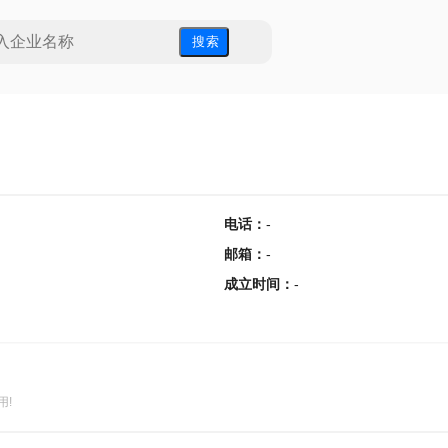
搜 索
电话
：
-
邮箱
：
-
成立时间
：
-
用!