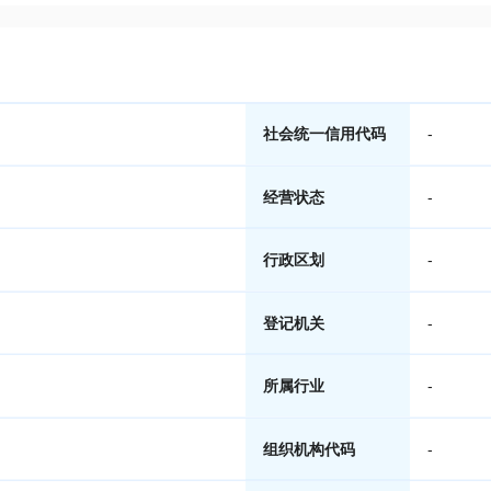
社会统一信用代码
-
经营状态
-
行政区划
-
登记机关
-
所属行业
-
组织机构代码
-