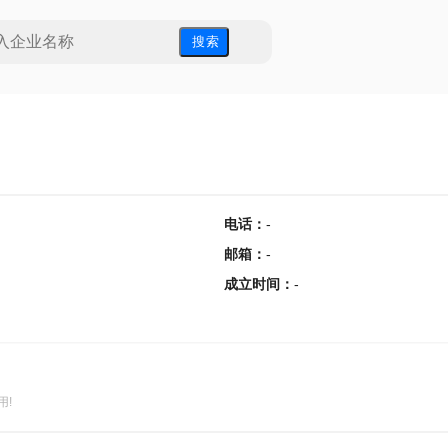
搜 索
电话
：
-
邮箱
：
-
成立时间
：
-
用!