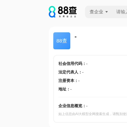
查企业
查企业
-
88查
查招投标
查产地
社会信用代码
：
-
法定代表人
：
-
注册资本
：
-
地址
：
-
企业信息概览：
-
如上信息由AI大模型全网搜索生成，请甄别使