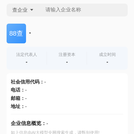
查企业
查企业
-
88查
查招投标
法定代表人
注册资本
成立时间
-
-
-
查产地
社会信用代码
：
-
电话
：
-
邮箱
：
-
地址
：
-
企业信息概览：
-
如上信息由AI大模型全网搜索生成，请甄别使用!