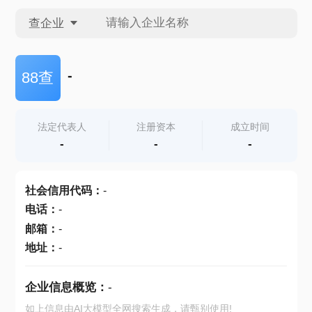
查企业
查企业
-
88查
查招投标
法定代表人
注册资本
成立时间
-
-
-
查产地
社会信用代码
：
-
电话
：
-
邮箱
：
-
地址
：
-
企业信息概览：
-
如上信息由AI大模型全网搜索生成，请甄别使用!