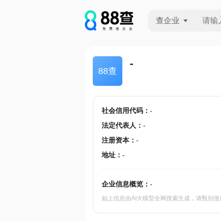
查企业
查企业
-
88查
查招投标
查产地
社会信用代码
：
-
法定代表人
：
-
注册资本
：
-
地址
：
-
企业信息概览：
-
如上信息由AI大模型全网搜索生成，请甄别使