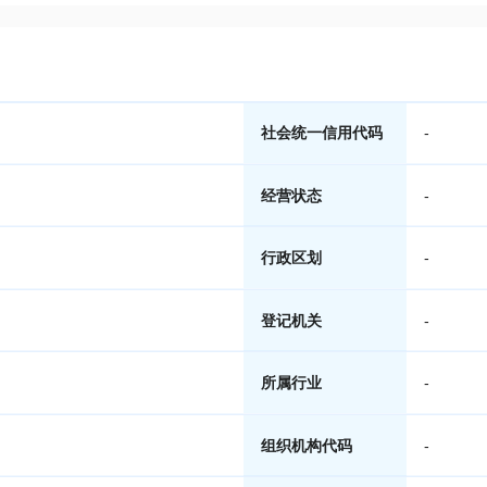
社会统一信用代码
-
经营状态
-
行政区划
-
登记机关
-
所属行业
-
组织机构代码
-