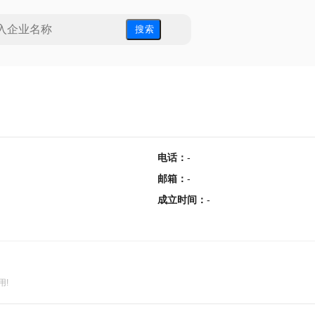
搜 索
电话
：
-
邮箱
：
-
成立时间
：
-
用!