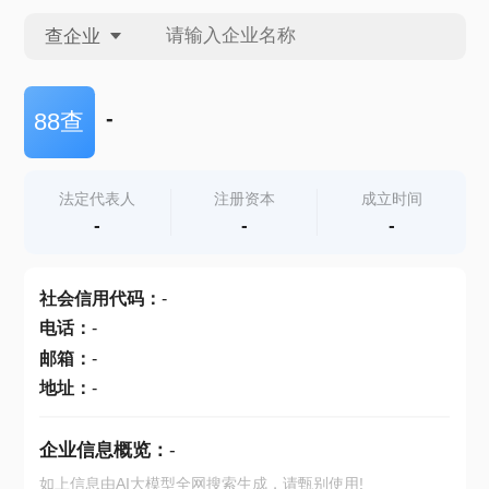
查企业
查企业
-
88查
查招投标
法定代表人
注册资本
成立时间
-
-
-
查产地
社会信用代码
：
-
电话
：
-
邮箱
：
-
地址
：
-
企业信息概览：
-
如上信息由AI大模型全网搜索生成，请甄别使用!