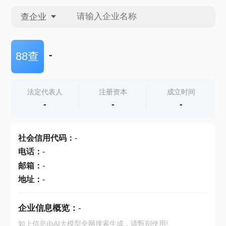
查企业
查企业
-
88查
查招投标
法定代表人
注册资本
成立时间
-
-
-
查产地
社会信用代码
：
-
电话
：
-
邮箱
：
-
地址
：
-
企业信息概览：
-
如上信息由AI大模型全网搜索生成，请甄别使用!