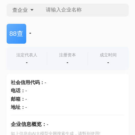
查企业
查企业
-
88查
查招投标
法定代表人
注册资本
成立时间
-
-
-
查产地
社会信用代码
：
-
电话
：
-
邮箱
：
-
地址
：
-
企业信息概览：
-
如上信息由AI大模型全网搜索生成，请甄别使用!