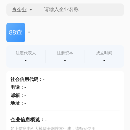
查企业
查企业
-
88查
查招投标
法定代表人
注册资本
成立时间
-
-
-
查产地
社会信用代码
：
-
电话
：
-
邮箱
：
-
地址
：
-
企业信息概览：
-
如上信息由AI大模型全网搜索生成，请甄别使用!