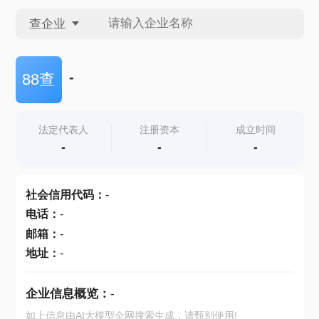
查企业
查企业
-
88查
查招投标
法定代表人
注册资本
成立时间
-
-
-
查产地
社会信用代码
：
-
电话
：
-
邮箱
：
-
地址
：
-
企业信息概览：
-
如上信息由AI大模型全网搜索生成，请甄别使用!