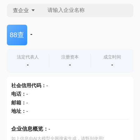
查企业
查企业
-
88查
查招投标
法定代表人
注册资本
成立时间
-
-
-
查产地
社会信用代码
：
-
电话
：
-
邮箱
：
-
地址
：
-
企业信息概览：
-
如上信息由AI大模型全网搜索生成，请甄别使用!