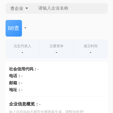
查企业
查企业
-
88查
查招投标
法定代表人
注册资本
成立时间
-
-
-
查产地
社会信用代码
：
-
电话
：
-
邮箱
：
-
地址
：
-
企业信息概览：
-
如上信息由AI大模型全网搜索生成，请甄别使用!