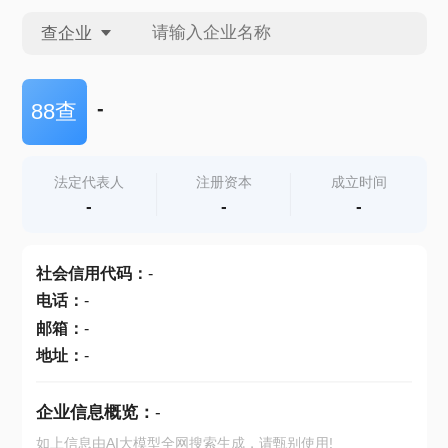
查企业
查企业
-
88查
查招投标
法定代表人
注册资本
成立时间
-
-
-
查产地
社会信用代码
：
-
电话
：
-
邮箱
：
-
地址
：
-
企业信息概览：
-
如上信息由AI大模型全网搜索生成，请甄别使用!