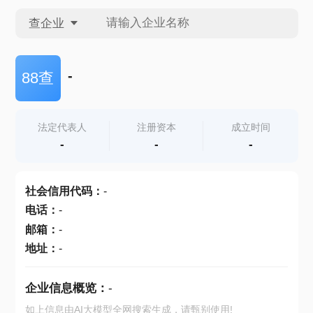
查企业
查企业
-
88查
查招投标
法定代表人
注册资本
成立时间
-
-
-
查产地
社会信用代码
：
-
电话
：
-
邮箱
：
-
地址
：
-
企业信息概览：
-
如上信息由AI大模型全网搜索生成，请甄别使用!