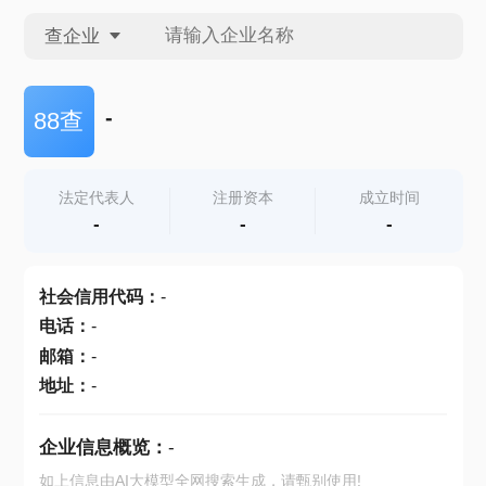
查企业
查企业
-
88查
查招投标
法定代表人
注册资本
成立时间
-
-
-
查产地
社会信用代码
：
-
电话
：
-
邮箱
：
-
地址
：
-
企业信息概览：
-
如上信息由AI大模型全网搜索生成，请甄别使用!