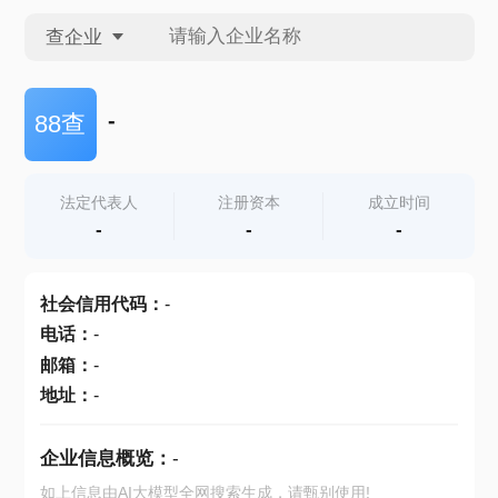
查企业
查企业
-
88查
查招投标
法定代表人
注册资本
成立时间
-
-
-
查产地
社会信用代码
：
-
电话
：
-
邮箱
：
-
地址
：
-
企业信息概览：
-
如上信息由AI大模型全网搜索生成，请甄别使用!