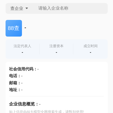
查企业
查企业
-
88查
查招投标
法定代表人
注册资本
成立时间
-
-
-
查产地
社会信用代码
：
-
电话
：
-
邮箱
：
-
地址
：
-
企业信息概览：
-
如上信息由AI大模型全网搜索生成，请甄别使用!