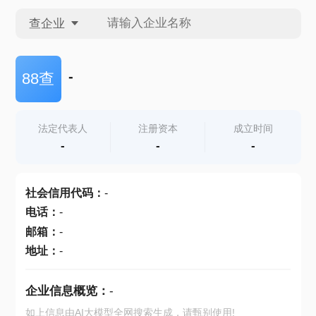
查企业
查企业
-
88查
查招投标
法定代表人
注册资本
成立时间
-
-
-
查产地
社会信用代码
：
-
电话
：
-
邮箱
：
-
地址
：
-
企业信息概览：
-
如上信息由AI大模型全网搜索生成，请甄别使用!