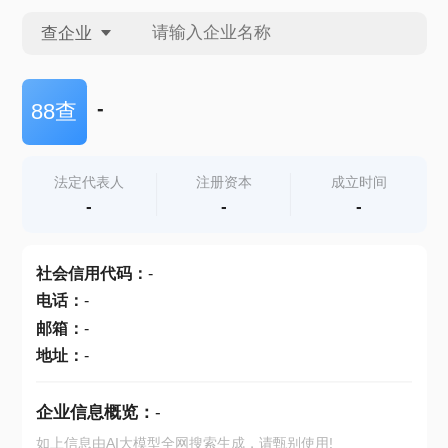
查企业
查企业
-
88查
查招投标
法定代表人
注册资本
成立时间
-
-
-
查产地
社会信用代码
：
-
电话
：
-
邮箱
：
-
地址
：
-
企业信息概览：
-
如上信息由AI大模型全网搜索生成，请甄别使用!