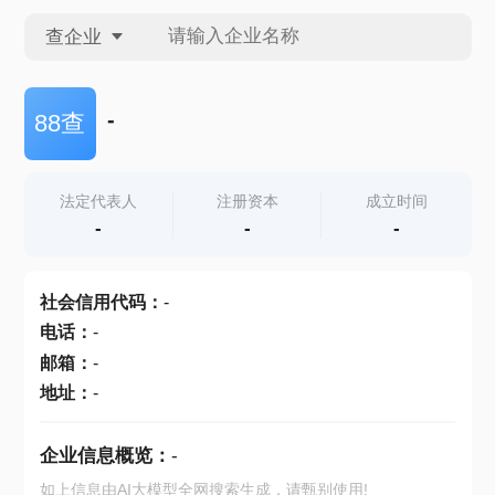
查企业
查企业
-
88查
查招投标
法定代表人
注册资本
成立时间
-
-
-
查产地
社会信用代码
：
-
电话
：
-
邮箱
：
-
地址
：
-
企业信息概览：
-
如上信息由AI大模型全网搜索生成，请甄别使用!