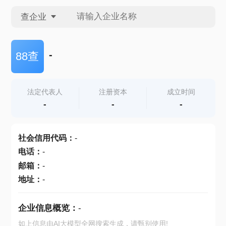
查企业
查企业
-
88查
查招投标
法定代表人
注册资本
成立时间
-
-
-
查产地
社会信用代码
：
-
电话
：
-
邮箱
：
-
地址
：
-
企业信息概览：
-
如上信息由AI大模型全网搜索生成，请甄别使用!