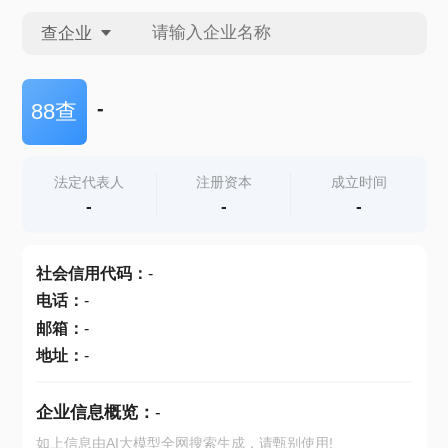
查企业
查企业
-
88查
查招投标
法定代表人
注册资本
成立时间
-
-
-
查产地
社会信用代码
：
-
电话
：
-
邮箱
：
-
地址
：
-
企业信息概览：
-
如上信息由AI大模型全网搜索生成，请甄别使用!