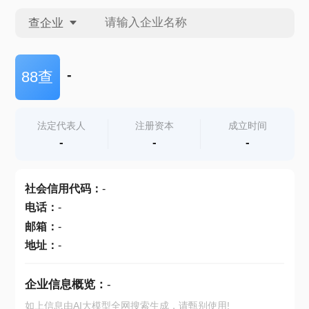
查企业
查企业
-
88查
查招投标
法定代表人
注册资本
成立时间
-
-
-
查产地
社会信用代码
：
-
电话
：
-
邮箱
：
-
地址
：
-
企业信息概览：
-
如上信息由AI大模型全网搜索生成，请甄别使用!