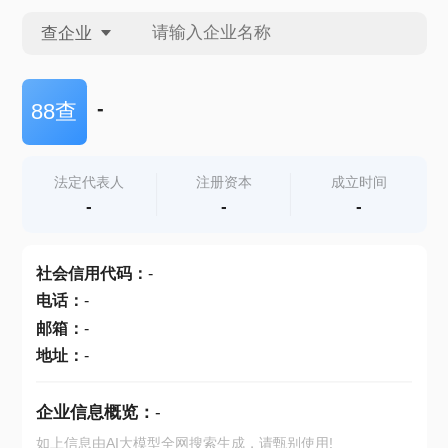
查企业
查企业
-
88查
查招投标
法定代表人
注册资本
成立时间
-
-
-
查产地
社会信用代码
：
-
电话
：
-
邮箱
：
-
地址
：
-
企业信息概览：
-
如上信息由AI大模型全网搜索生成，请甄别使用!