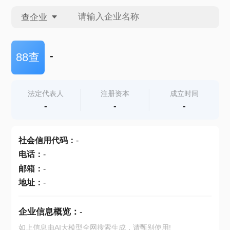
查企业
查企业
-
88查
查招投标
法定代表人
注册资本
成立时间
-
-
-
查产地
社会信用代码
：
-
电话
：
-
邮箱
：
-
地址
：
-
企业信息概览：
-
如上信息由AI大模型全网搜索生成，请甄别使用!