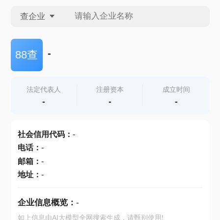
查企业
查企业
-
88查
查招投标
法定代表人
注册资本
成立时间
-
-
-
查产地
社会信用代码
：
-
电话
：
-
邮箱
：
-
地址
：
-
企业信息概览：
-
如上信息由AI大模型全网搜索生成，请甄别使用!