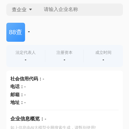
查企业
查企业
-
88查
查招投标
法定代表人
注册资本
成立时间
-
-
-
查产地
社会信用代码
：
-
电话
：
-
邮箱
：
-
地址
：
-
企业信息概览：
-
如上信息由AI大模型全网搜索生成，请甄别使用!