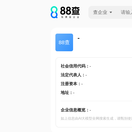
查企业
查企业
-
88查
查招投标
查产地
社会信用代码
：
-
法定代表人
：
-
注册资本
：
-
地址
：
-
企业信息概览：
-
如上信息由AI大模型全网搜索生成，请甄别使