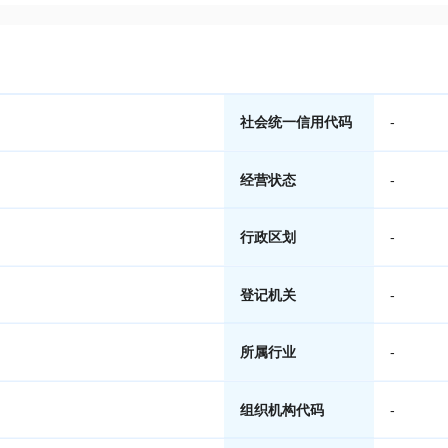
社会统一信用代码
-
经营状态
-
行政区划
-
登记机关
-
所属行业
-
组织机构代码
-