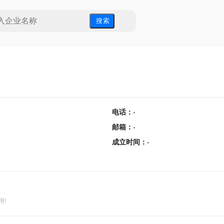
搜 索
电话
：
-
邮箱
：
-
成立时间
：
-
用!