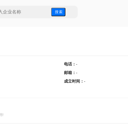
搜 索
电话
：
-
邮箱
：
-
成立时间
：
-
用!