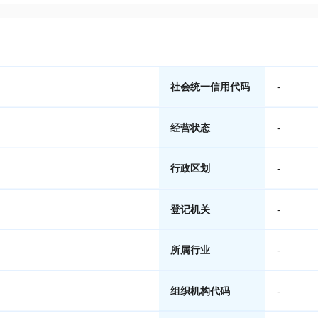
社会统一信用代码
-
经营状态
-
行政区划
-
登记机关
-
所属行业
-
组织机构代码
-