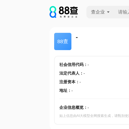
查企业
查企业
-
88查
查招投标
查产地
社会信用代码
：
-
法定代表人
：
-
注册资本
：
-
地址
：
-
企业信息概览：
-
如上信息由AI大模型全网搜索生成，请甄别使