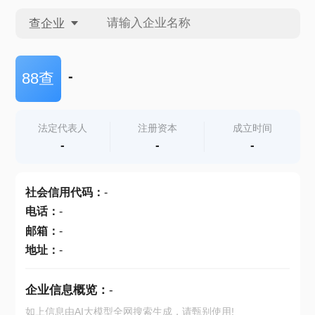
查企业
查企业
-
88查
查招投标
法定代表人
注册资本
成立时间
-
-
-
查产地
社会信用代码
：
-
电话
：
-
邮箱
：
-
地址
：
-
企业信息概览：
-
如上信息由AI大模型全网搜索生成，请甄别使用!