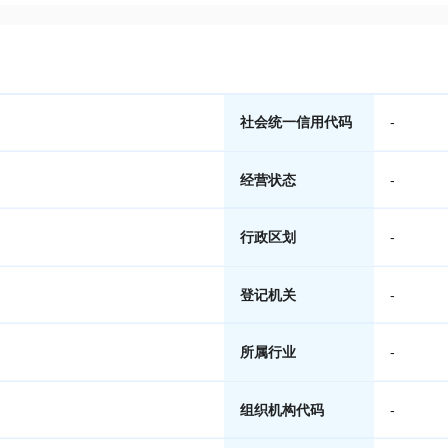
社会统一信用代码
-
经营状态
-
行政区划
-
登记机关
-
所属行业
-
组织机构代码
-