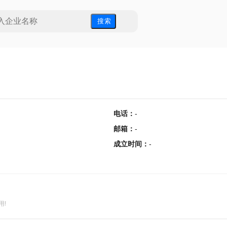
搜 索
电话
：
-
邮箱
：
-
成立时间
：
-
用!