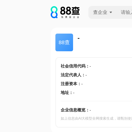
查企业
查企业
-
88查
查招投标
查产地
社会信用代码
：
-
法定代表人
：
-
注册资本
：
-
地址
：
-
企业信息概览：
-
如上信息由AI大模型全网搜索生成，请甄别使