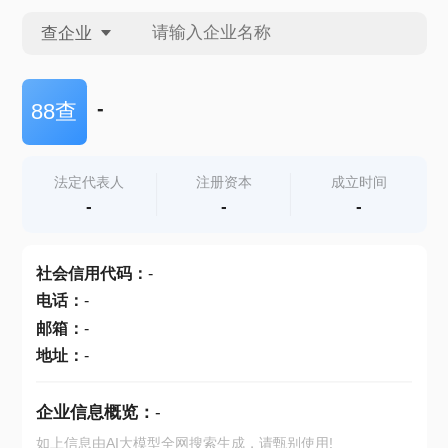
查企业
查企业
-
88查
查招投标
法定代表人
注册资本
成立时间
-
-
-
查产地
社会信用代码
：
-
电话
：
-
邮箱
：
-
地址
：
-
企业信息概览：
-
如上信息由AI大模型全网搜索生成，请甄别使用!