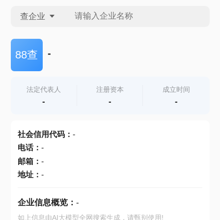
查企业
查企业
-
88查
查招投标
法定代表人
注册资本
成立时间
-
-
-
查产地
社会信用代码
：
-
电话
：
-
邮箱
：
-
地址
：
-
企业信息概览：
-
如上信息由AI大模型全网搜索生成，请甄别使用!