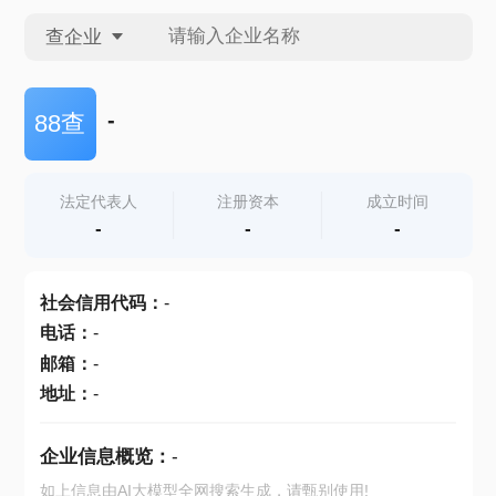
查企业
查企业
-
88查
查招投标
法定代表人
注册资本
成立时间
-
-
-
查产地
社会信用代码
：
-
电话
：
-
邮箱
：
-
地址
：
-
企业信息概览：
-
如上信息由AI大模型全网搜索生成，请甄别使用!