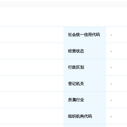
社会统一信用代码
-
经营状态
-
行政区划
-
登记机关
-
所属行业
-
组织机构代码
-