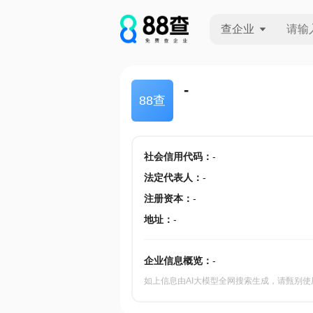
查企业
查企业
-
88查
查招投标
查产地
社会信用代码
：
-
法定代表人
：
-
注册资本
：
-
地址
：
-
企业信息概览：
-
如上信息由AI大模型全网搜索生成，请甄别使