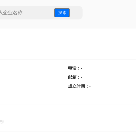
搜 索
电话
：
-
邮箱
：
-
成立时间
：
-
用!