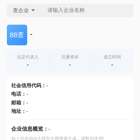
查企业
查企业
-
88查
查招投标
法定代表人
注册资本
成立时间
-
-
-
查产地
社会信用代码
：
-
电话
：
-
邮箱
：
-
地址
：
-
企业信息概览：
-
如上信息由AI大模型全网搜索生成，请甄别使用!