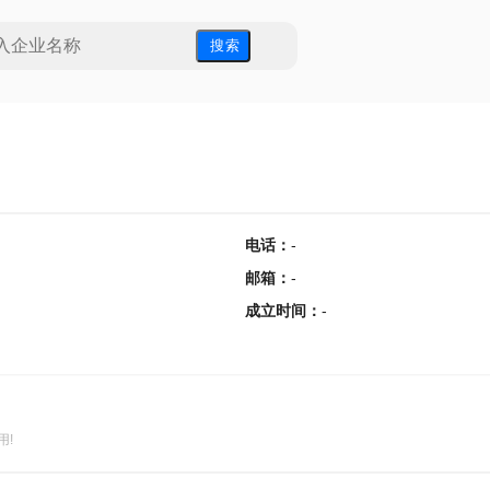
搜 索
电话
：
-
邮箱
：
-
成立时间
：
-
用!