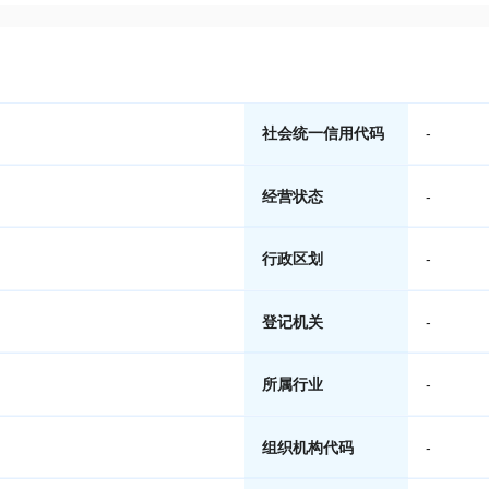
社会统一信用代码
-
经营状态
-
行政区划
-
登记机关
-
所属行业
-
组织机构代码
-