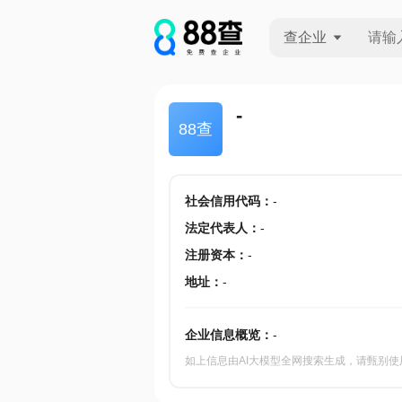
查企业
查企业
-
88查
查招投标
查产地
社会信用代码
：
-
法定代表人
：
-
注册资本
：
-
地址
：
-
企业信息概览：
-
如上信息由AI大模型全网搜索生成，请甄别使