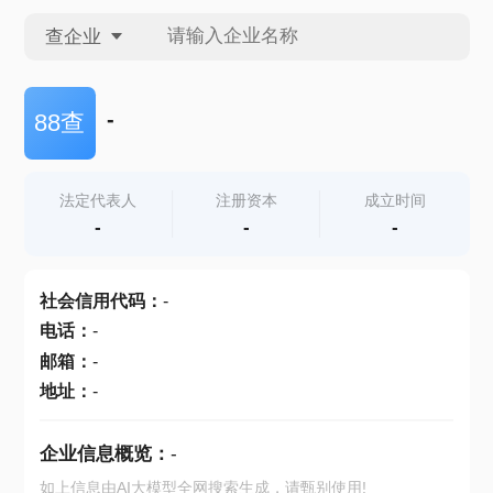
查企业
查企业
-
88查
查招投标
法定代表人
注册资本
成立时间
-
-
-
查产地
社会信用代码
：
-
电话
：
-
邮箱
：
-
地址
：
-
企业信息概览：
-
如上信息由AI大模型全网搜索生成，请甄别使用!