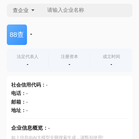
查企业
查企业
-
88查
查招投标
法定代表人
注册资本
成立时间
-
-
-
查产地
社会信用代码
：
-
电话
：
-
邮箱
：
-
地址
：
-
企业信息概览：
-
如上信息由AI大模型全网搜索生成，请甄别使用!