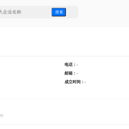
搜 索
电话
：
-
邮箱
：
-
成立时间
：
-
用!