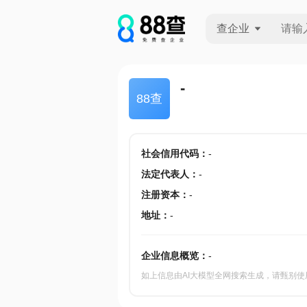
查企业
查企业
-
88查
查招投标
查产地
社会信用代码
：
-
法定代表人
：
-
注册资本
：
-
地址
：
-
企业信息概览：
-
如上信息由AI大模型全网搜索生成，请甄别使