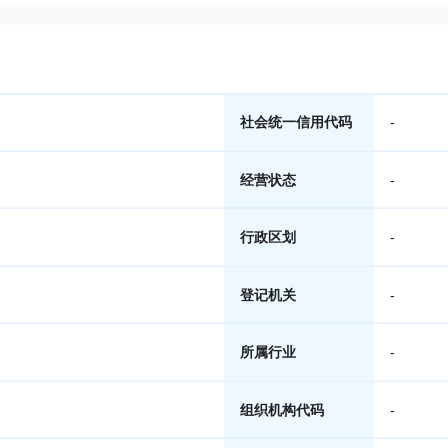
社会统一信用代码
-
经营状态
-
行政区划
-
登记机关
-
所属行业
-
组织机构代码
-