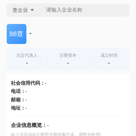
查企业
查企业
-
88查
查招投标
法定代表人
注册资本
成立时间
-
-
-
查产地
社会信用代码
：
-
电话
：
-
邮箱
：
-
地址
：
-
企业信息概览：
-
如上信息由AI大模型全网搜索生成，请甄别使用!