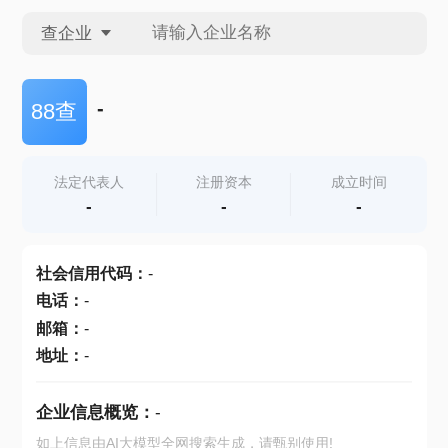
查企业
查企业
-
88查
查招投标
法定代表人
注册资本
成立时间
-
-
-
查产地
社会信用代码
：
-
电话
：
-
邮箱
：
-
地址
：
-
企业信息概览：
-
如上信息由AI大模型全网搜索生成，请甄别使用!