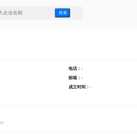
搜 索
电话
：
-
邮箱
：
-
成立时间
：
-
用!