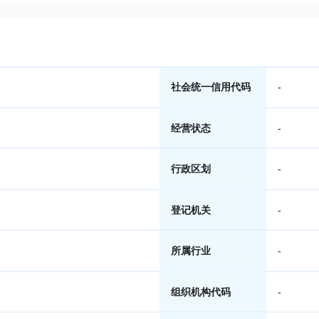
社会统一信用代码
-
经营状态
-
行政区划
-
登记机关
-
所属行业
-
组织机构代码
-