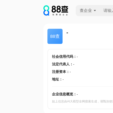
查企业
查企业
-
88查
查招投标
查产地
社会信用代码
：
-
法定代表人
：
-
注册资本
：
-
地址
：
-
企业信息概览：
-
如上信息由AI大模型全网搜索生成，请甄别使