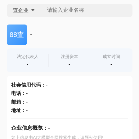
查企业
查企业
-
88查
查招投标
法定代表人
注册资本
成立时间
-
-
-
查产地
社会信用代码
：
-
电话
：
-
邮箱
：
-
地址
：
-
企业信息概览：
-
如上信息由AI大模型全网搜索生成，请甄别使用!