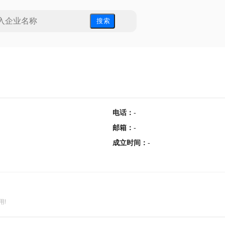
搜 索
电话
：
-
邮箱
：
-
成立时间
：
-
用!