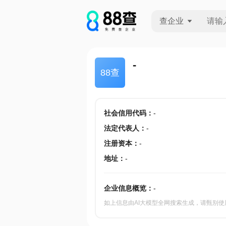
查企业
查企业
-
88查
查招投标
查产地
社会信用代码
：
-
法定代表人
：
-
注册资本
：
-
地址
：
-
企业信息概览：
-
如上信息由AI大模型全网搜索生成，请甄别使