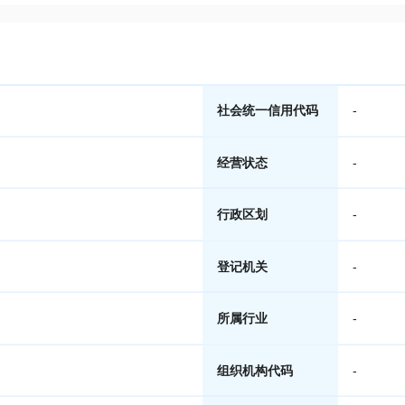
社会统一信用代码
-
经营状态
-
行政区划
-
登记机关
-
所属行业
-
组织机构代码
-