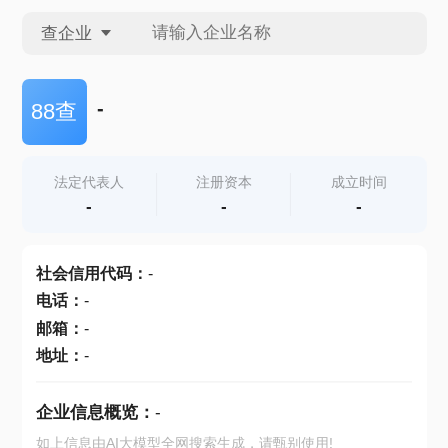
查企业
查企业
-
88查
查招投标
法定代表人
注册资本
成立时间
-
-
-
查产地
社会信用代码
：
-
电话
：
-
邮箱
：
-
地址
：
-
企业信息概览：
-
如上信息由AI大模型全网搜索生成，请甄别使用!