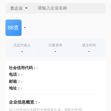
查企业
查企业
-
88查
查招投标
法定代表人
注册资本
成立时间
-
-
-
查产地
社会信用代码
：
-
电话
：
-
邮箱
：
-
地址
：
-
企业信息概览：
-
如上信息由AI大模型全网搜索生成，请甄别使用!