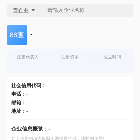
查企业
查企业
-
88查
查招投标
法定代表人
注册资本
成立时间
-
-
-
查产地
社会信用代码
：
-
电话
：
-
邮箱
：
-
地址
：
-
企业信息概览：
-
如上信息由AI大模型全网搜索生成，请甄别使用!